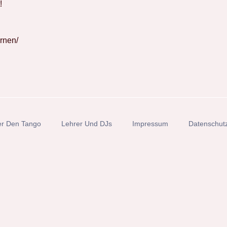
!
ernen/
r Den Tango
Lehrer Und DJs
Impressum
Datenschut